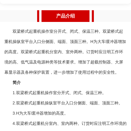
明工作环境的高、低气温及电源种类等技术要求。 5.增加
了超载控制器、大屏幕显示器及各种保护装置，进一步增加了
产品介绍
使用过程中的安全性。 6.双梁桥式起重机一般都采用的空
中操作方式，他与其他的地操起重机有所不同。空操就是在起
双梁桥式起重机操作室分开式、闭式、保温三种。双梁桥式起
重机下面有一个单独的小型的操作室，而地操则是操作人员拿
重机操纵室平台入口分侧面、端面、顶面三种。H为大车缓冲器增加
着遥控操作 。 特点 双梁桥式起重机主要由桥架、大
的高度。双梁桥式起重机分室内、室外两种。订货时应注明工作环
车运行机构、小车、电器设备等组成。根据使用频繁程度不
境的高、低气温及电源种类等技术要求。增加了超载控制器、大屏
同，分为A5、A6、A7三种工作级别。吊钩桥式起重机动作操
纵全部在司机内完成。双梁桥式起重机主要参数： 1.起重
幕显示器及各种保护装置，进一步增加了使用过程中的安全性。
量：5～10吨，16/3.2～50/10吨，75/20～100/20吨，100/32
简介
吨 125/30～250/50吨，300/40吨，350/75吨，400/80吨，
1.双梁桥式起重机操作室分开式、闭式、保温三种。
600/150吨 2.跨度：10.5～31.5米，13～31米。 3.起
2.双梁桥式起重机操纵室平台入口分侧面、端面、顶面三种。
升高度：6～22米。
3.H为大车缓冲器增加的高度。
4.双梁桥式起重机分室内、室内两种。订货时应注明工作环境的