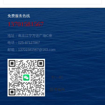
车缓冲器增加的高度。双梁桥式起重机分室内、室外两种。
订货时应注明工作环境的高、低气温及电源种类等技术要
免费服务热线
求。增加了超载控制器、大屏幕显示器及各种保护装置，进
13701581567
一步增加了使用过程中的安全性。 简介 1.双梁桥式
起重机操作室分开式、闭式、保温三种。 2.双梁桥式起
地址：南京江宁万达广场C座
重机操纵室平台入口分侧面、端面、顶面三种。 3.H为大
电话：025-87127867
车缓冲器增加的高度。 4.双梁桥式起重机分室内、室内
邮箱：13701581567@163.com
两种。订货时应注明工作环境的高、低气温及电源种类等技
术要求。 5.增加了超载控制器、大屏幕显示器及各种保
护装置，进一步增加了使用过程中的安全性。 6.双梁桥
式起重机一般都采用的空中操作方式，他与其他的地操起重
扫一扫
机有所不同。空操就是在起重机下面有一个单独的小型的操
作室，而地操则是操作人员拿着遥控操作 。 特点 双
微信咨询
梁桥式起重机主要由桥架、大车运行机构、小车、电器设备
等组成。根据使用频繁程度不同，分为A5、A6、A7三种工作