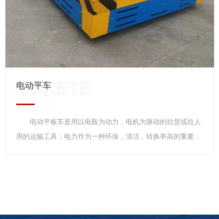
短途运输领域。 电动平板车，使用环境一般比较恶劣，要
求电机，电瓶比较耐用，能适应粉尘、高温、崎岖道路等环
境，对车架用材，焊接工艺要求等较高，车架用管材厚度都在
2.5以上，焊接采用等离子保护焊，焊接密度高，焊缝抗拉强
度大，不易断裂。能适应工厂操作环境的要求。 主要应
用 电动升降运水坯车等；砖厂、窑厂、耐火厂、陶瓷厂、
电动平车
焙烧厂等用的电动装窑车、电动出窑车等；工程、隧道、环卫
用的电动运输车，电动自卸车，电动环卫清运车等。电动运输
电动平板车是用以电瓶为动力，电机为驱动的拉货或拉人
车和电动自卸车还应用于面粉厂，选矿厂，化工厂、炉料厂、
用的运输工具；电力作为一种环保，清洁，转换率高的重要的
养殖场等。 产品特点 1、是安全滑触线供电式电动平
能源，以电力为应用来驱动交通工具的更新换代，促进交通运
车。其是在轨道侧面开设地沟，地沟内安装安全滑触线，地沟
输行业的低碳化发展，降低交通成本，节约能源，保护环境，
上铺设有单面用铰链固定于地上的盖板。 2、电动平车运
是世界各国研究的重要课题之一，经过几十年的发展，已经应
行时通过安装在平车上的地沟翻板装置，将盖板掀起，翻板装
用在城市公交车辆，厂矿电动运输车辆，电动城市环卫清洁车
置内有同安全滑触线集电器联接的电缆。电动平车通过后盖板
辆，工程，遂道，地铁施工专用车辆等诸多领域。 电动平板车
自动放回地面。能保证无轨车辆顺利通过。地沟翻板滑触线型