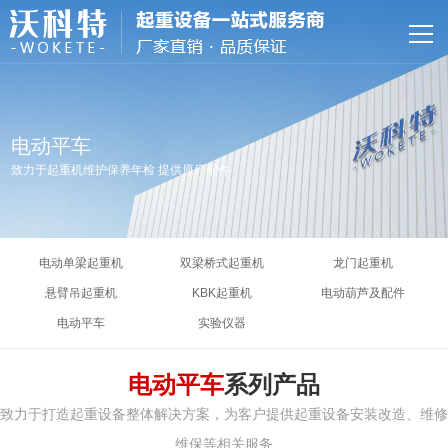
网站首页
关于我们
产品中心
电动平车
致力于起重机维护保养年检 提供原厂配件
特色服务
资质荣誉
电动单梁起重机
双梁桥式起重机
龙门起重机
新闻资讯
悬臂吊起重机
KBK起重机
电动葫芦及配件
电动平车
实验仪器
联系我们
电动平车
系列产品
致力于打造起重设备整体解决方案，为客户提供起重设备安装改造、维修
维保等相关服务