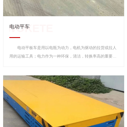
2.5以上，焊接采用等离子保护焊，焊接密度高，焊缝抗拉强
度大，不易断裂。能适应工厂操作环境的要求。 主要应
用 电动升降运水坯车等；砖厂、窑厂、耐火厂、陶瓷厂、
电动平车
焙烧厂等用的电动装窑车、电动出窑车等；工程、隧道、环卫
用的电动运输车，电动自卸车，电动环卫清运车等。电动运输
电动平板车是用以电瓶为动力，电机为驱动的拉货或拉人
车和电动自卸车还应用于面粉厂，选矿厂，化工厂、炉料厂、
用的运输工具；电力作为一种环保，清洁，转换率高的重要的
养殖场等。 产品特点 1、是安全滑触线供电式电动平
能源，以电力为应用来驱动交通工具的更新换代，促进交通运
车。其是在轨道侧面开设地沟，地沟内安装安全滑触线，地沟
输行业的低碳化发展，降低交通成本，节约能源，保护环境，
上铺设有单面用铰链固定于地上的盖板。 2、电动平车运
是世界各国研究的重要课题之一，经过几十年的发展，已经应
行时通过安装在平车上的地沟翻板装置，将盖板掀起，翻板装
用在城市公交车辆，厂矿电动运输车辆，电动城市环卫清洁车
置内有同安全滑触线集电器联接的电缆。电动平车通过后盖板
辆，工程，遂道，地铁施工专用车辆等诸多领域。 电动平板车
自动放回地面。能保证无轨车辆顺利通过。地沟翻板滑触线型
以其适用性强，机动录活，维护简单，维修方便，价格低廉等
电动平车不受运行距离的控制。
优点，可以灵活地穿行于狭小的马路间。电动平板车。广泛应
用于家庭、城乡、个体出租、厂区、矿区、环卫、社区保洁等