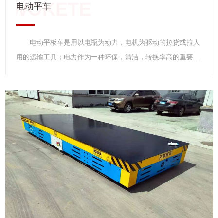
电动平车
电动平板车是用以电瓶为动力，电机为驱动的拉货或拉人
用的运输工具；电力作为一种环保，清洁，转换率高的重要的
能源，以电力为应用来驱动交通工具的更新换代，促进交通运
输行业的低碳化发展，降低交通成本，节约能源，保护环境，
是世界各国研究的重要课题之一，经过几十年的发展，已经应
用在城市公交车辆，厂矿电动运输车辆，电动城市环卫清洁车
辆，工程，遂道，地铁施工专用车辆等诸多领域。 电动平板车
以其适用性强，机动录活，维护简单，维修方便，价格低廉等
优点，可以灵活地穿行于狭小的马路间。电动平板车。广泛应
用于家庭、城乡、个体出租、厂区、矿区、环卫、社区保洁等
短途运输领域。 电动平板车，使用环境一般比较恶劣，要
求电机，电瓶比较耐用，能适应粉尘、高温、崎岖道路等环
境，对车架用材，焊接工艺要求等较高，车架用管材厚度都在