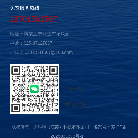
以其适用性强，机动录活，维护简单，维修方便，价格低廉等
电动平车不受运行距离的控制。
免费服务热线
优点，可以灵活地穿行于狭小的马路间。电动平板车。广泛应
13701581567
用于家庭、城乡、个体出租、厂区、矿区、环卫、社区保洁等
短途运输领域。 电动平板车，使用环境一般比较恶劣，要
地址：南京江宁万达广场C座
求电机，电瓶比较耐用，能适应粉尘、高温、崎岖道路等环
电话：025-87127867
境，对车架用材，焊接工艺要求等较高，车架用管材厚度都在
邮箱：13701581567@163.com
2.5以上，焊接采用等离子保护焊，焊接密度高，焊缝抗拉强
度大，不易断裂。能适应工厂操作环境的要求。 主要应
用 电动升降运水坯车等；砖厂、窑厂、耐火厂、陶瓷厂、
焙烧厂等用的电动装窑车、电动出窑车等；工程、隧道、环卫
扫一扫
用的电动运输车，电动自卸车，电动环卫清运车等。电动运输
微信咨询
车和电动自卸车还应用于面粉厂，选矿厂，化工厂、炉料厂、
养殖场等。 产品特点 1、是安全滑触线供电式电动平
车。其是在轨道侧面开设地沟，地沟内安装安全滑触线，地沟
版权所有 沃科特（江苏）科技有限公司
备案号：苏ICP备
上铺设有单面用铰链固定于地上的盖板。 2、电动平车运
2023003898号-1