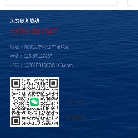
车缓冲器增加的高度。双梁桥式起重机分室内、室外两种。
订货时应注明工作环境的高、低气温及电源种类等技术要
免费服务热线
求。增加了超载控制器、大屏幕显示器及各种保护装置，进
13701581567
一步增加了使用过程中的安全性。 简介 1.双梁桥式
起重机操作室分开式、闭式、保温三种。 2.双梁桥式起
地址：南京江宁万达广场C座
重机操纵室平台入口分侧面、端面、顶面三种。 3.H为大
电话：025-87127867
车缓冲器增加的高度。 4.双梁桥式起重机分室内、室内
邮箱：13701581567@163.com
两种。订货时应注明工作环境的高、低气温及电源种类等技
术要求。 5.增加了超载控制器、大屏幕显示器及各种保
护装置，进一步增加了使用过程中的安全性。 6.双梁桥
式起重机一般都采用的空中操作方式，他与其他的地操起重
扫一扫
机有所不同。空操就是在起重机下面有一个单独的小型的操
作室，而地操则是操作人员拿着遥控操作 。 特点 双
微信咨询
梁桥式起重机主要由桥架、大车运行机构、小车、电器设备
等组成。根据使用频繁程度不同，分为A5、A6、A7三种工作