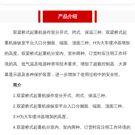
明工作环境的高、低气温及电源种类等技术要求。 5.增加
了超载控制器、大屏幕显示器及各种保护装置，进一步增加了
产品介绍
使用过程中的安全性。 6.双梁桥式起重机一般都采用的空
中操作方式，他与其他的地操起重机有所不同。空操就是在起
双梁桥式起重机操作室分开式、闭式、保温三种。双梁桥式起
重机下面有一个单独的小型的操作室，而地操则是操作人员拿
重机操纵室平台入口分侧面、端面、顶面三种。H为大车缓冲器增加
着遥控操作 。 特点 双梁桥式起重机主要由桥架、大
的高度。双梁桥式起重机分室内、室外两种。订货时应注明工作环
车运行机构、小车、电器设备等组成。根据使用频繁程度不
境的高、低气温及电源种类等技术要求。增加了超载控制器、大屏
同，分为A5、A6、A7三种工作级别。吊钩桥式起重机动作操
纵全部在司机内完成。双梁桥式起重机主要参数： 1.起重
幕显示器及各种保护装置，进一步增加了使用过程中的安全性。
量：5～10吨，16/3.2～50/10吨，75/20～100/20吨，100/32
简介
吨 125/30～250/50吨，300/40吨，350/75吨，400/80吨，
1.双梁桥式起重机操作室分开式、闭式、保温三种。
600/150吨 2.跨度：10.5～31.5米，13～31米。 3.起
2.双梁桥式起重机操纵室平台入口分侧面、端面、顶面三种。
升高度：6～22米。
3.H为大车缓冲器增加的高度。
4.双梁桥式起重机分室内、室内两种。订货时应注明工作环境的