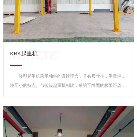
了超载控制器、大屏幕显示器及各种保护装置，进一步增加了
使用过程中的安全性。 6.双梁桥式起重机一般都采用的空
中操作方式，他与其他的地操起重机有所不同。空操就是在起
重机下面有一个单独的小型的操作室，而地操则是操作人员拿
着遥控操作 。 特点 双梁桥式起重机主要由桥架、大
车运行机构、小车、电器设备等组成。根据使用频繁程度不
KBK起重机
同，分为A5、A6、A7三种工作级别。吊钩桥式起重机动作操
纵全部在司机内完成。双梁桥式起重机主要参数： 1.起重
轻型起重机采用独特的设计理念，具有尺寸小，重量轻，
量：5～10吨，16/3.2～50/10吨，75/20～100/20吨，100/32
轮压小的特点。与传统起重机相比，吊钩至墙面的极限距离
吨 125/30～250/50吨，300/40吨，350/75吨，400/80吨，
小，净空高度低，起升高度更高，实际增加了现有厂房的有效
600/150吨 2.跨度：10.5～31.5米，13～31米。 3.起
工作空间。由于轻型起重机具有重量轻，轮压小的特点，新厂
升高度：6～22米。
房可以设计的更小，功能更齐全。 轻型起重机 轻型起
重机主要指CD1、MD1型系列钢丝绳电动葫芦系在原CD、MD
型基础上的改进型产品。它具有结构紧凑、轻巧、安全可靠、