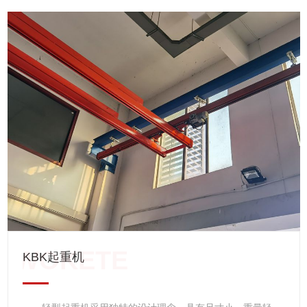
工作空间。由于轻型起重机具有重量轻，轮压小的特点，新厂
房可以设计的更小，功能更齐全。 轻型起重机 轻型起
重机主要指CD1、MD1型系列钢丝绳电动葫芦系在原CD、MD
型基础上的改进型产品。它具有结构紧凑、轻巧、安全可靠、
零部件通用程度大，互换性强、起重能力高、维修方便等特
点，是用途广泛，深受欢迎的轻型起重设备。 该葫芦有固
定式和小车式两类。固定式按固定支脚在上、下、左、右位置
不同又分为A1、A2、A3、A4四种型式，可直接安装在构架上
使用，小车式具有运行功能，可安装在轨道上使用。CD1型为
单速起升，MD1为常速和慢速两档起升。
KBK起重机