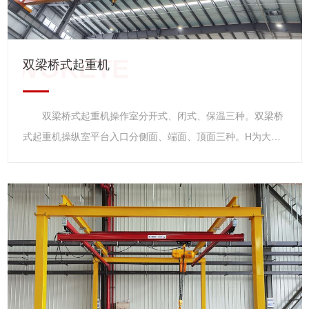
重机下面有一个单独的小型的操作室，而地操则是操作人员拿
着遥控操作 。 特点 双梁桥式起重机主要由桥架、大
车运行机构、小车、电器设备等组成。根据使用频繁程度不
双梁桥式起重机
同，分为A5、A6、A7三种工作级别。吊钩桥式起重机动作操
纵全部在司机内完成。双梁桥式起重机主要参数： 1.起重
双梁桥式起重机操作室分开式、闭式、保温三种。双梁桥
量：5～10吨，16/3.2～50/10吨，75/20～100/20吨，100/32
式起重机操纵室平台入口分侧面、端面、顶面三种。H为大车
吨 125/30～250/50吨，300/40吨，350/75吨，400/80吨，
缓冲器增加的高度。双梁桥式起重机分室内、室外两种。订货
600/150吨 2.跨度：10.5～31.5米，13～31米。 3.起
时应注明工作环境的高、低气温及电源种类等技术要求。增加
升高度：6～22米。
了超载控制器、大屏幕显示器及各种保护装置，进一步增加了
使用过程中的安全性。 简介 1.双梁桥式起重机操作室
分开式、闭式、保温三种。 2.双梁桥式起重机操纵室平台
入口分侧面、端面、顶面三种。 3.H为大车缓冲器增加的
高度。 4.双梁桥式起重机分室内、室内两种。订货时应注
明工作环境的高、低气温及电源种类等技术要求。 5.增加