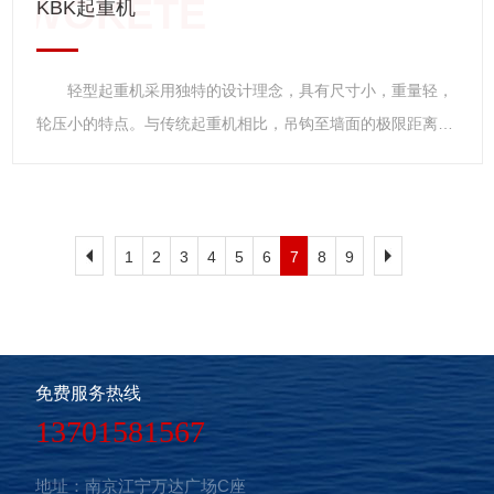
KBK起重机
轻型起重机采用独特的设计理念，具有尺寸小，重量轻，
轮压小的特点。与传统起重机相比，吊钩至墙面的极限距离
小，净空高度低，起升高度更高，实际增加了现有厂房的有效
工作空间。由于轻型起重机具有重量轻，轮压小的特点，新厂
房可以设计的更小，功能更齐全。 轻型起重机 轻型起
重机主要指CD1、MD1型系列钢丝绳电动葫芦系在原CD、MD
1
2
3
4
5
6
7
8
9
型基础上的改进型产品。它具有结构紧凑、轻巧、安全可靠、
零部件通用程度大，互换性强、起重能力高、维修方便等特
点，是用途广泛，深受欢迎的轻型起重设备。 该葫芦有固
定式和小车式两类。固定式按固定支脚在上、下、左、右位置
免费服务热线
不同又分为A1、A2、A3、A4四种型式，可直接安装在构架上
13701581567
使用，小车式具有运行功能，可安装在轨道上使用。CD1型为
地址：南京江宁万达广场C座
单速起升，MD1为常速和慢速两档起升。