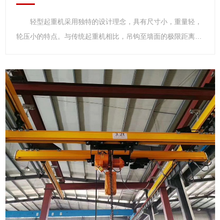
轻型起重机采用独特的设计理念，具有尺寸小，重量轻，
轮压小的特点。与传统起重机相比，吊钩至墙面的极限距离
小，净空高度低，起升高度更高，实际增加了现有厂房的有效
工作空间。由于轻型起重机具有重量轻，轮压小的特点，新厂
房可以设计的更小，功能更齐全。 轻型起重机 轻型起
重机主要指CD1、MD1型系列钢丝绳电动葫芦系在原CD、MD
型基础上的改进型产品。它具有结构紧凑、轻巧、安全可靠、
零部件通用程度大，互换性强、起重能力高、维修方便等特
点，是用途广泛，深受欢迎的轻型起重设备。 该葫芦有固
定式和小车式两类。固定式按固定支脚在上、下、左、右位置
不同又分为A1、A2、A3、A4四种型式，可直接安装在构架上
使用，小车式具有运行功能，可安装在轨道上使用。CD1型为
单速起升，MD1为常速和慢速两档起升。