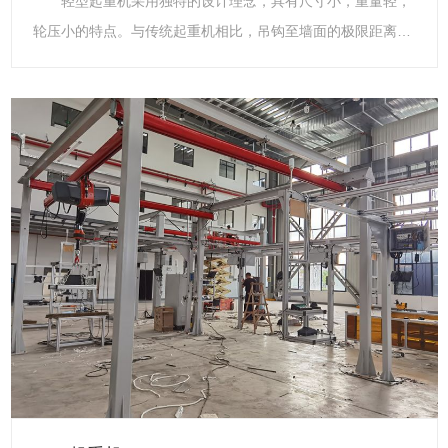
轻型起重机采用独特的设计理念，具有尺寸小，重量轻，
轮压小的特点。与传统起重机相比，吊钩至墙面的极限距离
小，净空高度低，起升高度更高，实际增加了现有厂房的有效
工作空间。由于轻型起重机具有重量轻，轮压小的特点，新厂
房可以设计的更小，功能更齐全。 轻型起重机 轻型起
重机主要指CD1、MD1型系列钢丝绳电动葫芦系在原CD、MD
型基础上的改进型产品。它具有结构紧凑、轻巧、安全可靠、
零部件通用程度大，互换性强、起重能力高、维修方便等特
点，是用途广泛，深受欢迎的轻型起重设备。 该葫芦有固
定式和小车式两类。固定式按固定支脚在上、下、左、右位置
不同又分为A1、A2、A3、A4四种型式，可直接安装在构架上
使用，小车式具有运行功能，可安装在轨道上使用。CD1型为
单速起升，MD1为常速和慢速两档起升。