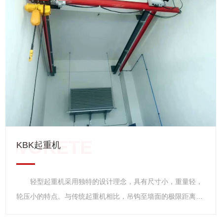
型基础上的改进型产品。它具有结构紧凑、轻巧、安全可靠、
零部件通用程度大，互换性强、起重能力高、维修方便等特
点，是用途广泛，深受欢迎的轻型起重设备。 该葫芦有固
定式和小车式两类。固定式按固定支脚在上、下、左、右位置
不同又分为A1、A2、A3、A4四种型式，可直接安装在构架上
使用，小车式具有运行功能，可安装在轨道上使用。CD1型为
单速起升，MD1为常速和慢速两档起升。
KBK起重机
轻型起重机采用独特的设计理念，具有尺寸小，重量轻，
轮压小的特点。与传统起重机相比，吊钩至墙面的极限距离
小，净空高度低，起升高度更高，实际增加了现有厂房的有效