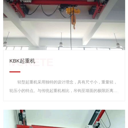
定式和小车式两类。固定式按固定支脚在上、下、左、右位置
不同又分为A1、A2、A3、A4四种型式，可直接安装在构架上
使用，小车式具有运行功能，可安装在轨道上使用。CD1型为
单速起升，MD1为常速和慢速两档起升。
KBK起重机
轻型起重机采用独特的设计理念，具有尺寸小，重量轻，
轮压小的特点。与传统起重机相比，吊钩至墙面的极限距离
小，净空高度低，起升高度更高，实际增加了现有厂房的有效
工作空间。由于轻型起重机具有重量轻，轮压小的特点，新厂
房可以设计的更小，功能更齐全。 轻型起重机 轻型起
重机主要指CD1、MD1型系列钢丝绳电动葫芦系在原CD、MD