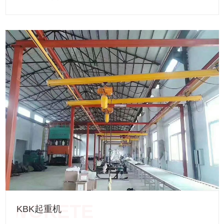
小，净空高度低，起升高度更高，实际增加了现有厂房的有效
工作空间。由于轻型起重机具有重量轻，轮压小的特点，新厂
房可以设计的更小，功能更齐全。 轻型起重机 轻型起
重机主要指CD1、MD1型系列钢丝绳电动葫芦系在原CD、MD
型基础上的改进型产品。它具有结构紧凑、轻巧、安全可靠、
零部件通用程度大，互换性强、起重能力高、维修方便等特
点，是用途广泛，深受欢迎的轻型起重设备。 该葫芦有固
定式和小车式两类。固定式按固定支脚在上、下、左、右位置
不同又分为A1、A2、A3、A4四种型式，可直接安装在构架上
使用，小车式具有运行功能，可安装在轨道上使用。CD1型为
单速起升，MD1为常速和慢速两档起升。
KBK起重机