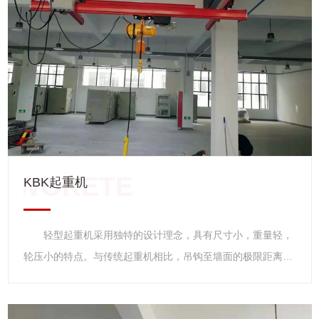
零部件通用程度大，互换性强、起重能力高、维修方便等特
点，是用途广泛，深受欢迎的轻型起重设备。 该葫芦有固
定式和小车式两类。固定式按固定支脚在上、下、左、右位置
不同又分为A1、A2、A3、A4四种型式，可直接安装在构架上
使用，小车式具有运行功能，可安装在轨道上使用。CD1型为
单速起升，MD1为常速和慢速两档起升。
KBK起重机
轻型起重机采用独特的设计理念，具有尺寸小，重量轻，
轮压小的特点。与传统起重机相比，吊钩至墙面的极限距离
小，净空高度低，起升高度更高，实际增加了现有厂房的有效
工作空间。由于轻型起重机具有重量轻，轮压小的特点，新厂