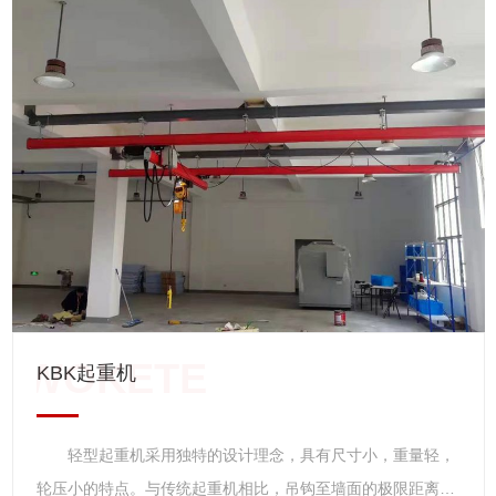
房可以设计的更小，功能更齐全。 轻型起重机 轻型起
重机主要指CD1、MD1型系列钢丝绳电动葫芦系在原CD、MD
型基础上的改进型产品。它具有结构紧凑、轻巧、安全可靠、
零部件通用程度大，互换性强、起重能力高、维修方便等特
点，是用途广泛，深受欢迎的轻型起重设备。 该葫芦有固
定式和小车式两类。固定式按固定支脚在上、下、左、右位置
不同又分为A1、A2、A3、A4四种型式，可直接安装在构架上
使用，小车式具有运行功能，可安装在轨道上使用。CD1型为
单速起升，MD1为常速和慢速两档起升。
KBK起重机
轻型起重机采用独特的设计理念，具有尺寸小，重量轻，
轮压小的特点。与传统起重机相比，吊钩至墙面的极限距离