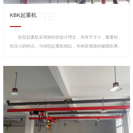
KBK起重机
轻型起重机采用独特的设计理念，具有尺寸小，重量轻，
轮压小的特点。与传统起重机相比，吊钩至墙面的极限距离
小，净空高度低，起升高度更高，实际增加了现有厂房的有效
工作空间。由于轻型起重机具有重量轻，轮压小的特点，新厂
房可以设计的更小，功能更齐全。 轻型起重机 轻型起
重机主要指CD1、MD1型系列钢丝绳电动葫芦系在原CD、MD
型基础上的改进型产品。它具有结构紧凑、轻巧、安全可靠、
零部件通用程度大，互换性强、起重能力高、维修方便等特
点，是用途广泛，深受欢迎的轻型起重设备。 该葫芦有固
定式和小车式两类。固定式按固定支脚在上、下、左、右位置
不同又分为A1、A2、A3、A4四种型式，可直接安装在构架上