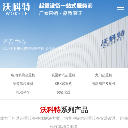
网站首页
关于我们
产品中心
产品中心
致力于起重机维护保养年检 提供原厂配件
特色服务
资质荣誉
电动单梁起重机
双梁桥式起重机
龙门起重机
新闻资讯
悬臂吊起重机
KBK起重机
电动葫芦及配件
电动平车
实验仪器
联系我们
沃科特
系列产品
致力于打造起重设备整体解决方案，为客户提供起重设备安装改造、维修
维保等相关服务